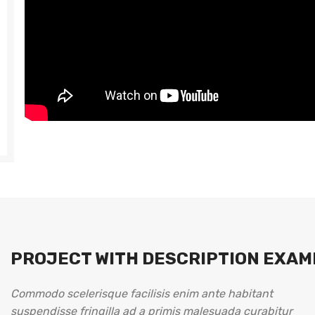
PROJECT WITH DESCRIPTION EXAM
Commodo scelerisque facilisis enim ante habitant
suspendisse fringilla ad a primis malesuada curabitur