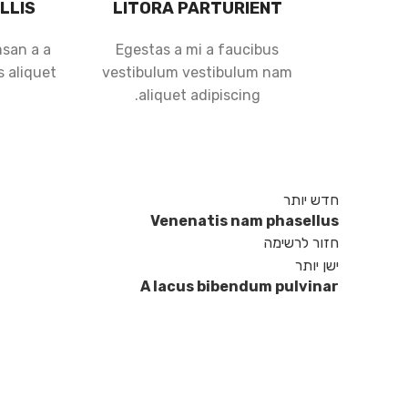
LLIS
LITORA PARTURIENT
msan a a
Egestas a mi a faucibus
 aliquet
vestibulum vestibulum nam
aliquet adipiscing.
חדש יותר
Venenatis nam phasellus
חזור לרשימה
ישן יותר
A lacus bibendum pulvinar
KITCHEN