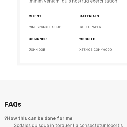
minim veniam, quis nostrud exerci tation.
CLIENT
MATERIALS
MINDSPARKLE SHOP
WOOD, PAPER
DESIGNER
WEBSITE
JOHN DOE
XTEMOS.COM/WOOD
FAQs
How this can be done for me?
Sodales quisque in torquent a consectetur lobortis