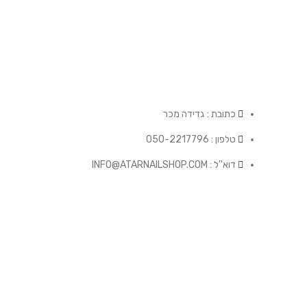
SUSPENDISSE QUAM AT VESTIBULUM
כתובת : גדידה מכר
טלפון : 050-2217796
דוא''ל : INFO@ATARNAILSHOP.COM