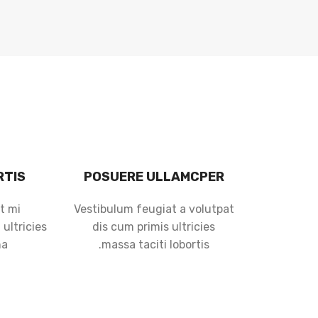
RTIS
POSUERE ULLAMCPER
t mi
Vestibulum feugiat a volutpat
ultricies
dis cum primis ultricies
a.
massa taciti lobortis.