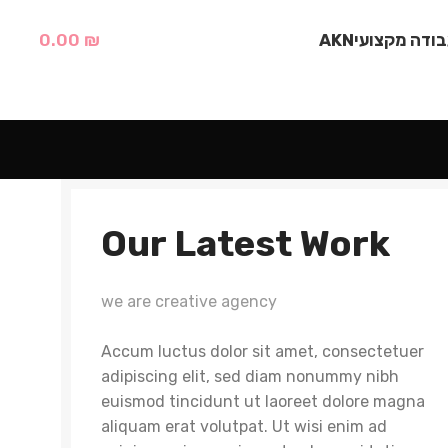
0.00
₪
בודה מקצועי
AKN
Our Latest Work
we are creative agency
Accum luctus dolor sit amet, consectetuer
adipiscing elit, sed diam nonummy nibh
euismod tincidunt ut laoreet dolore magna
aliquam erat volutpat. Ut wisi enim ad