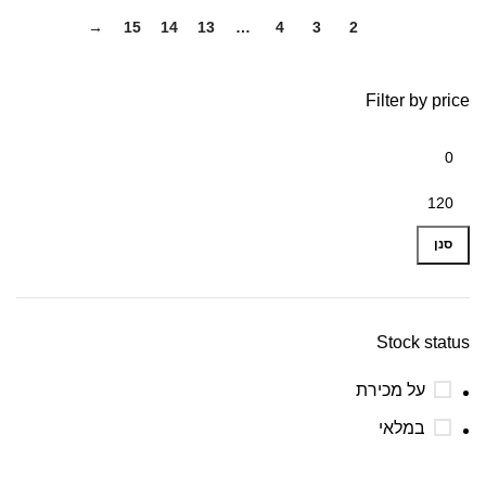
→
15
14
13
…
4
3
2
1
Filter by price
מחיר
מחיר
מינימלי
מקסימלי
סנן
Stock status
על מכירת
במלאי