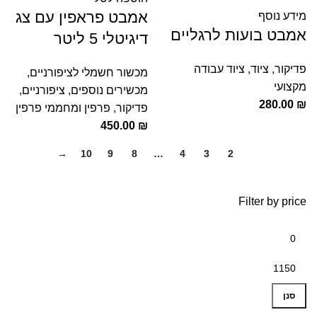
אמבט פראפין עם צג
מידע נוסף
אמבט בועות לרגליים
דיגיטלי 5 ליטר
פדיקור
,
ציוד
,
ציוד עבודה
מכשור חשמלי לציפורניים
,
מקצועי
מכשירים נוספים
,
ציפורניים
,
280.00
₪
פדיקור
,
פרפין ומחממי פרפין
450.00
₪
→
10
9
8
…
4
3
2
1
Filter by price
מחיר
מחיר
מינימלי
מקסימלי
סנן