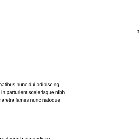
.
atibus nunc dui adipiscing
 in parturient scelerisque nibh
pharetra fames nunc natoque
parturient suspendisse.