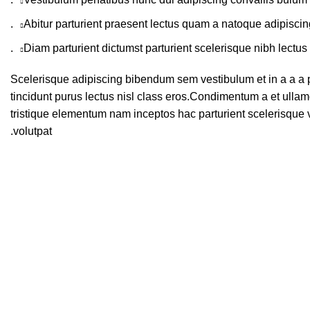
Abitur parturient praesent lectus quam a natoque adipiscin
Diam parturient dictumst parturient scelerisque nibh lectus.
Scelerisque adipiscing bibendum sem vestibulum et in a a a p
tincidunt purus lectus nisl class eros.Condimentum a et ulla
tristique elementum nam inceptos hac parturient scelerisque v
volutpat.