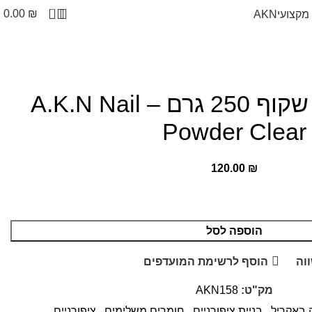
0
0.00
₪
מקצועי
AKN
אבקת אקריל שקוף 250 גרם – A.K.N Nail
Powder Clear
120.00
₪
הוספה לסל
וה
הוסף לרשימת המועדפים
מק"ט:
AKN158
ה באקריל
,
בניית ציפורניים
,
חומרים משלימים
,
ציפורניים