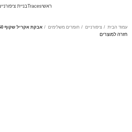
ראשי
Traces
בניית ציפורניי
עמוד הבית
ציפורניים
חומרים משלימים
אבקת אקריל שקוף 250 גרם – A.K.N Nail Powder Clear
חזרה למוצרים
לחצו להגדלה