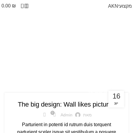
0
0.00
₪
מקצועי
AKN
DESIGN TRENDS
16
The big design: Wall likes pictures
יונ
0
מאת
Admin
Parturient in potenti id rutrum duis torquent
parturient sceler isque sit vestibulum a posuere