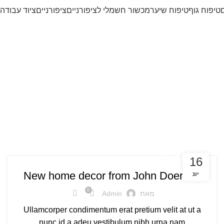
ם
טיפוח גוף
טיפוח שיער
מכשור חשמלי לציפורניים
ציפורניים
ציוד עבודה 
ון תגים: Trends
DECORATION
16
New home decor from John Doerson
יונ
0
מאת
Admin
Ullamcorper condimentum erat pretium velit at ut a
nunc id a adeu vestibulum nibh urna nam