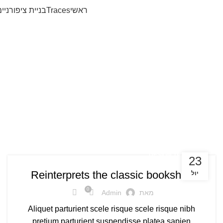
ראשי
Traces
בניית ציפורניי
ארכי
DESIGN TRENDS
23
Reinterprets the classic bookshelf
יול
0
מאת
Admin
Aliquet parturient scele risque scele risque nibh
pretium parturient suspendisse platea sapien