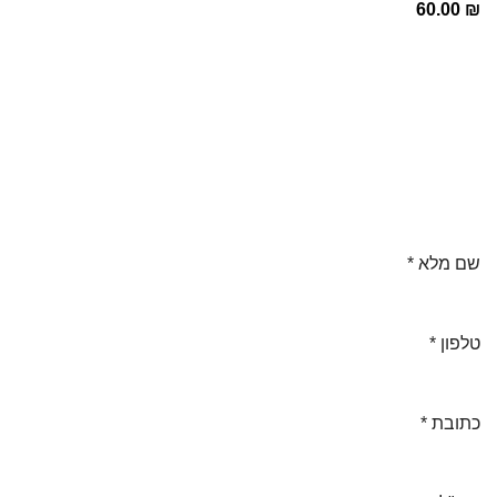
ה
60.00
₪
ע
ט
ל
מ
₪
שם מלא
*
טלפון
*
כתובת
*