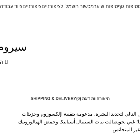
ם
טיפוח גוף
טיפוח שיער
מכשור חשמלי לציפורניים
ציפורניים
ציוד עבודה 
سيروم
הש
תיאור
חוות דעת (0)
SHIPPING & DELIVERY
ل التالي لتجديد البشرة، مدعومة بتقنية اإلكسوزوم وجزيئات
 غني بحويصالت نبات السنتيال أسياتيكا وحمض الهيالورونيك
ير المتجانس –