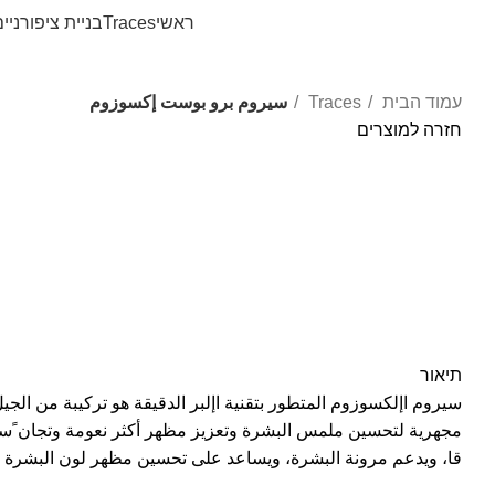
ראשי
Traces
בניית ציפורניי
עמוד הבית
Traces
سيروم برو بوست إكسوزوم
חזרה למוצרים
לחצו להגדלה
תיאור
سيروم اإلكسوزوم المتطور بتقنية اإلبر الدقيقة هو تركيبة من الجي
مجهرية لتحسين ملمس البشرة وتعزيز مظهر أكثر نعومة وتجان ًسا؛
قا، ويدعم مرونة البشرة، ويساعد على تحسين مظهر لون البشرة غ