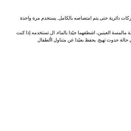
ات دائرية حتى يتم امتصاصه بالكامل. يستخدم مرة واحدة
مالمسة العينين، اشطفهما جيًدا بالماء. ال تستخدمه إذا كنت
الة حدوث تهيج. يحفظ بعيًدا عن متناول األطفال