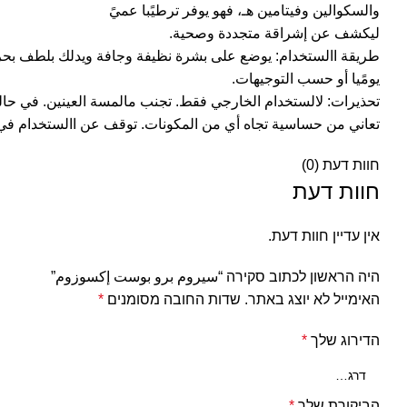
والسكوالين وفيتامين هـ، فهو يوفر ترطيًبا عميً
ليكشف عن إشراقة متجددة وصحية.
طريقة االستخدام: يوضع على بشرة نظيفة وجافة ويدلك بلطف بحرك
يومًيا أو حسب التوجيهات.
تحذيرات: لالستخدام الخارجي فقط. تجنب مالمسة العينين. في حالة 
تعاني من حساسية تجاه أي من المكونات. توقف عن االستخدام في ح
חוות דעת (0)
חוות דעת
אין עדיין חוות דעת.
היה הראשון לכתוב סקירה “سيروم برو بوست إكسوزوم”
האימייל לא יוצג באתר.
שדות החובה מסומנים
*
הדירוג שלך
*
הביקורת שלך
*