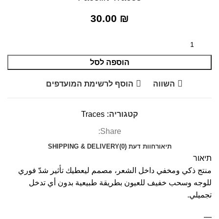
30.00
₪
הוספה לסל
השווה
הוסף לרשימת המועדפים
קטגוריה:
Traces
Share:
תיאור
חוות דעת (0)
SHIPPING & DELIVERY
תיאור
منتج ذكي ومخفي داخل الشعر، مصمم ليعطيك تأثير شدّ فوري
للوجه وسحب خفيف للعيون بطريقة طبيعية بدون أي تدخل
تجميلي.
—