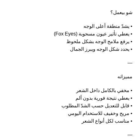
شو بيعمل؟
• يشدّ منطقة أعلى الوجه
• يعطي تأثير عيون مسحوبة (Fox Eyes)
• يرفع ملامح الوجه بشكل ملحوظ
• يحدد شكل الوجه ويبرز الجمال
—
مميزاته
• مخفي بالكامل داخل الشعر
• يعطي نتيجة فورية بدون ألم
• قابل للتعديل حسب الشدّ المطلوب
• مريح وخفيف للاستخدام اليومي
• مناسب لكل أنواع الشعر
—